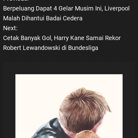
N
Berpeluang Dapat 4 Gelar Musim Ini, Liverpool
a
Malah Dihantui Badai Cedera
Next:
v
Cetak Banyak Gol, Harry Kane Samai Rekor
i
Robert Lewandowski di Bundesliga
g
a
s
i
p
o