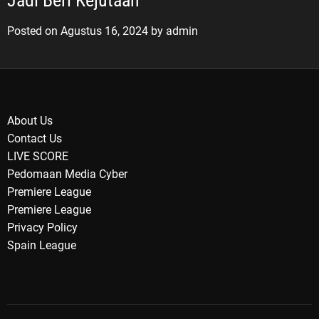
Posted on
Agustus 16, 2024
by
admin
About Us
Contact Us
LIVE SCORE
Pedomaan Media Cyber
Premiere League
Premiere League
Privacy Policy
Spain League