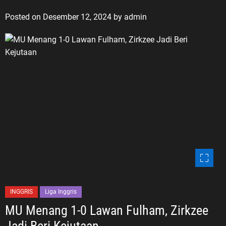
Posted on
Desember 12, 2024
by
admin
INGGRIS
Liga Inggris
MU Menang 1-0 Lawan Fulham, Zirkzee
Jadi Beri Kejutaan