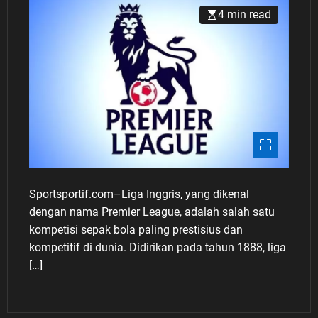
4 min read
Sportsportif.com–Liga Inggris, yang dikenal
dengan nama Premier League, adalah salah satu
kompetisi sepak bola paling prestisius dan
kompetitif di dunia. Didirikan pada tahun 1888, liga
[…]