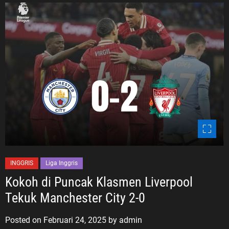
INGGRIS
Liga Inggris
Kokoh di Puncak Klasmen Liverpool
Tekuk Manchester City 2-0
Posted on
Februari 24, 2025
by
admin