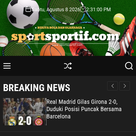
S
Sabtu, Agustus 8 2026
2
:
31
:
01
PM
k
i
S
p
p
t
o
o
r
c
t
o
s
n
p
M
S
S
t
e
h
e
o
e
n
u
a
r
BREAKING NEWS
u
ff
r
n
t
l
c
t
i
e
h
Real Madrid Gilas Girona 2-0,
f
Duduki Posisi Puncak Bersama
.
Barcelona
c
o
m