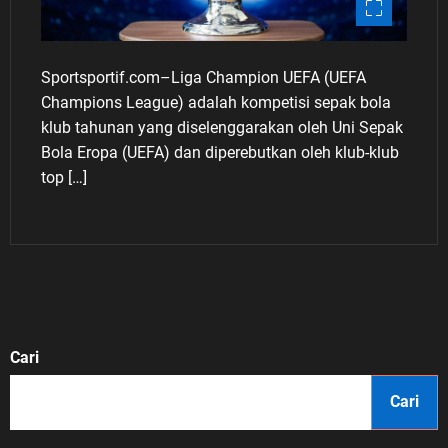
Sportsportif.com–Liga Champion UEFA (UEFA
Champions League) adalah kompetisi sepak bola
klub tahunan yang diselenggarakan oleh Uni Sepak
Bola Eropa (UEFA) dan diperebutkan oleh klub-klub
top […]
Cari
Cari