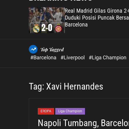
irona 2-0,
Kokoh di Puncak Klasmen
cak Bersama
Liverpool Tekuk Mancheste
City 2-0
Top Tagged
#Barcelona
#Liverpool
#Liga Champion
Tag:
Xavi Hernandes
EROPA
Liga Champion
Napoli Tumbang, Barcelo