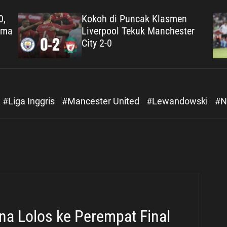
Geovani Quenda Bakal Jadi
r
Transfer Ciamik Manchester
United dari Sporting Lisbon
#Liga Inggris
#Mancester United
#Lewandowski
#N
na Lolos ke Perempat Final