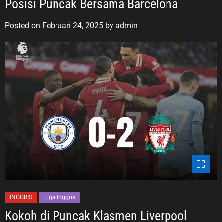
Posisi Puncak Bersama Barcelona
Posted on
Februari 24, 2025
by
admin
INGGRIS
Liga Inggris
Kokoh di Puncak Klasmen Liverpool