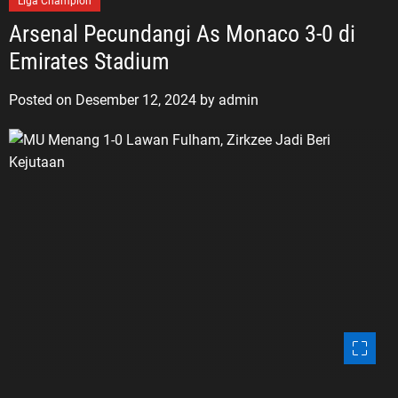
Liga Champion
Arsenal Pecundangi As Monaco 3-0 di
Emirates Stadium
Posted on
Desember 12, 2024
by
admin