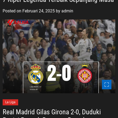
Posted on
Februari 24, 2025
by
admin
La Liga
Real Madrid Gilas Girona 2-0, Duduki