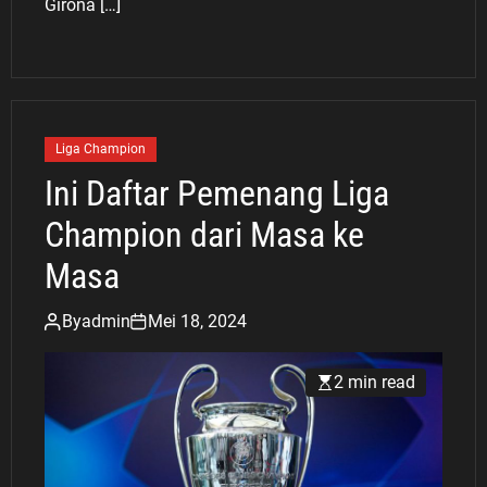
Girona […]
Liga Champion
Ini Daftar Pemenang Liga
Champion dari Masa ke
Masa
By
admin
Mei 18, 2024
2 min read