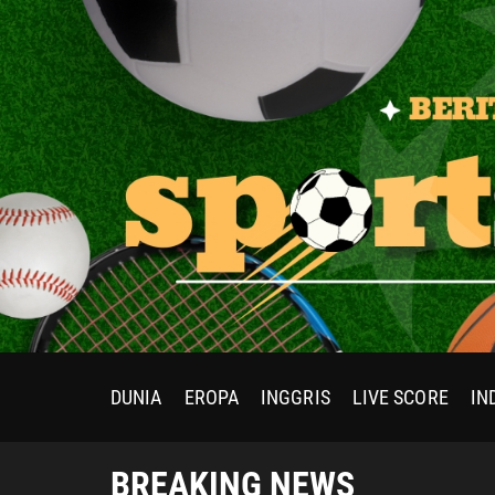
S
k
i
p
t
o
c
o
n
t
e
n
t
DUNIA
EROPA
INGGRIS
LIVE SCORE
IN
BREAKING NEWS