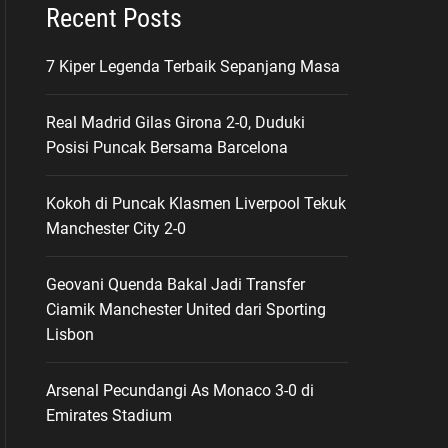
Recent Posts
7 Kiper Legenda Terbaik Sepanjang Masa
Real Madrid Gilas Girona 2-0, Duduki
Posisi Puncak Bersama Barcelona
Kokoh di Puncak Klasmen Liverpool Tekuk
Manchester City 2-0
Geovani Quenda Bakal Jadi Transfer
Ciamik Manchester United dari Sporting
Lisbon
Arsenal Pecundangi As Monaco 3-0 di
Emirates Stadium