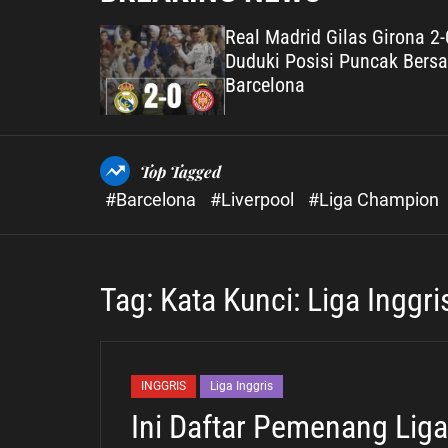
baik
Real Madrid Gilas Girona 2-
Duduki Posisi Puncak Bers
Barcelona
Top Tagged
#Barcelona
#Liverpool
#Liga Champion
Tag:
Kata Kunci: Liga Inggri
INGGRIS
Liga Inggris
Ini Daftar Pemenang Liga