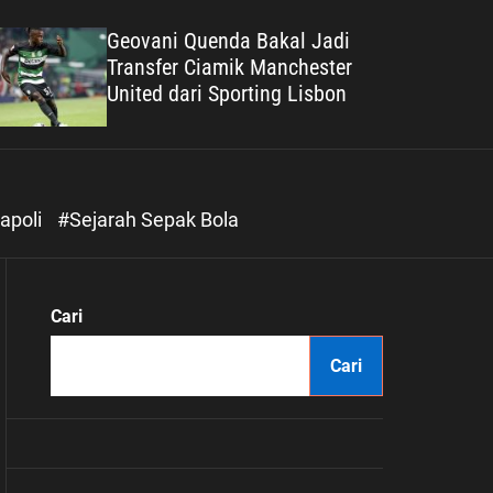
e
h
Geovani Quenda Bakal Jadi
Transfer Ciamik Manchester
United dari Sporting Lisbon
apoli
#Sejarah Sepak Bola
Cari
Cari