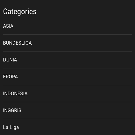
Categories
ASIA
BUNDESLIGA
DUNIA
EROPA
INDONESIA
INGGRIS
La Liga