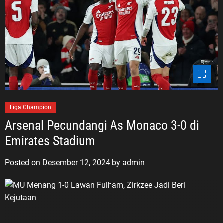
Liga Champion
Arsenal Pecundangi As Monaco 3-0 di
Emirates Stadium
Posted on
Desember 12, 2024
by
admin