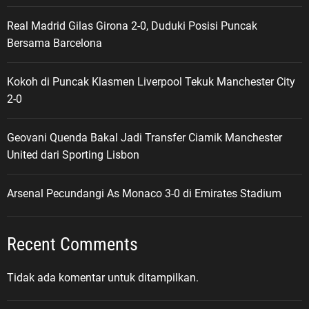
Real Madrid Gilas Girona 2-0, Duduki Posisi Puncak
Bersama Barcelona
Kokoh di Puncak Klasmen Liverpool Tekuk Manchester City
2-0
Geovani Quenda Bakal Jadi Transfer Ciamik Manchester
United dari Sporting Lisbon
Arsenal Pecundangi As Monaco 3-0 di Emirates Stadium
Recent Comments
Tidak ada komentar untuk ditampilkan.