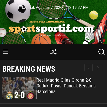
S
Jumat, Agustus 7 2026
12
:
19
:
38
PM
k
i
S
p
p
t
o
o
r
c
t
o
s
n
p
M
S
S
t
e
h
e
o
e
n
u
a
r
BREAKING NEWS
u
ff
r
n
t
l
c
t
i
e
h
Real Madrid Gilas Girona 2-0,
f
Duduki Posisi Puncak Bersama
.
Barcelona
c
o
m