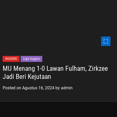
INGGRIS
Liga Inggris
MU Menang 1-0 Lawan Fulham, Zirkzee
Jadi Beri Kejutaan
Posted on
Agustus 16, 2024
by
admin