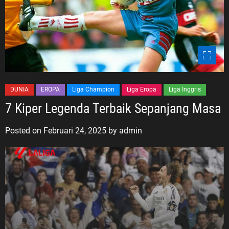
DUNIA
EROPA
Liga Champion
Liga Eropa
Liga Inggris
7 Kiper Legenda Terbaik Sepanjang Masa
Posted on
Februari 24, 2025
by
admin