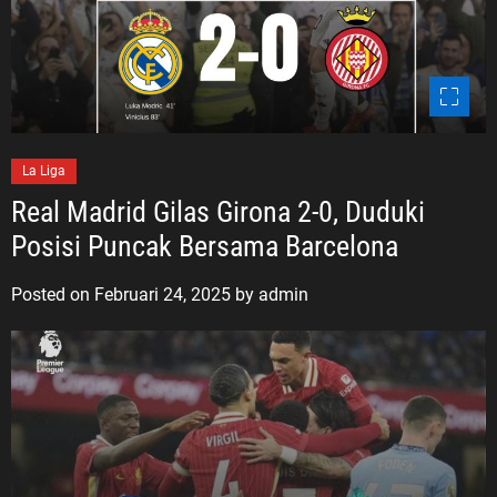
La Liga
Real Madrid Gilas Girona 2-0, Duduki
Posisi Puncak Bersama Barcelona
Posted on
Februari 24, 2025
by
admin