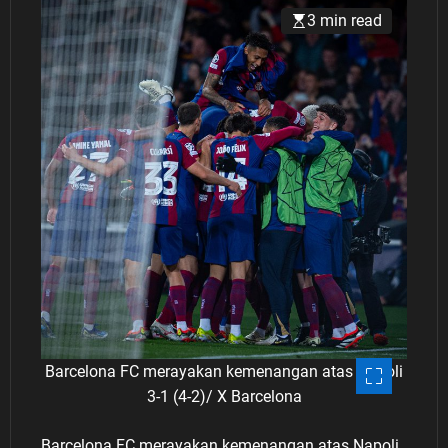
3 min read
Barcelona FC merayakan kemenangan atas Napoli
3-1 (4-2)/ X Barcelona
Barcelona FC merayakan kemenangan atas Napoli